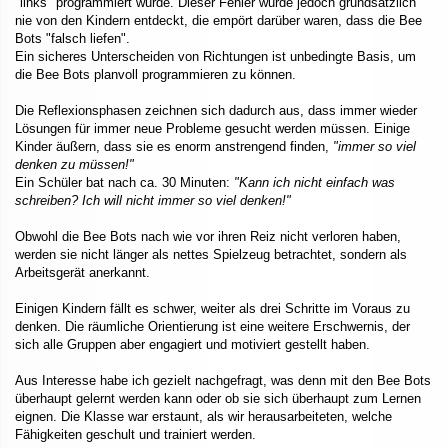
"links" programmiert wurde. Dieser Fehler wurde jedoch grundsätzlich
nie von den Kindern entdeckt, die empört darüber waren, dass die Bee
Bots "falsch liefen".
Ein sicheres Unterscheiden von Richtungen ist unbedingte Basis, um
die Bee Bots planvoll programmieren zu können.
Die Reflexionsphasen zeichnen sich dadurch aus, dass immer wieder
Lösungen für immer neue Probleme gesucht werden müssen. Einige
Kinder äußern, dass sie es enorm anstrengend finden,
"immer so viel
denken zu müssen!"
Ein Schüler bat nach ca. 30 Minuten:
"Kann ich nicht einfach was
schreiben? Ich will nicht immer so viel denken!"
Obwohl die Bee Bots nach wie vor ihren Reiz nicht verloren haben,
werden sie nicht länger als nettes Spielzeug betrachtet, sondern als
Arbeitsgerät anerkannt.
Einigen Kindern fällt es schwer, weiter als drei Schritte im Voraus zu
denken. Die räumliche Orientierung ist eine weitere Erschwernis, der
sich alle Gruppen aber engagiert und motiviert gestellt haben.
Aus Interesse habe ich gezielt nachgefragt, was denn mit den Bee Bots
überhaupt gelernt werden kann oder ob sie sich überhaupt zum Lernen
eignen. Die Klasse war erstaunt, als wir herausarbeiteten, welche
Fähigkeiten geschult und trainiert werden.